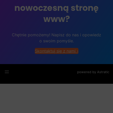
nowoczesną stronę
www?
Chętnie pomożemy! Napisz do nas i opowiedz
o swoim pomyśle.
Skontaktuj się z nami ›
powered by
Astratic