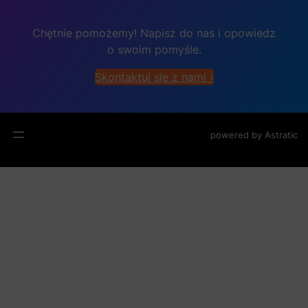
Chętnie pomożemy! Napisz do nas i opowiedz
o swoim pomyśle.
Skontaktuj się z nami ›
powered by
Astratic