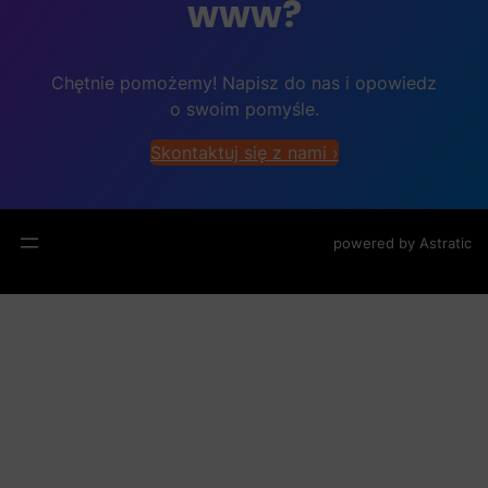
www?
Chętnie pomożemy! Napisz do nas i opowiedz
o swoim pomyśle.
Skontaktuj się z nami ›
powered by
Astratic