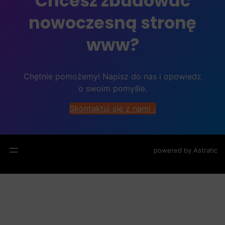
Chcesz zbudować
nowoczesną stronę
www?
Chętnie pomożemy! Napisz do nas i opowiedz
o swoim pomyśle.
Skontaktuj się z nami ›
powered by
Astratic