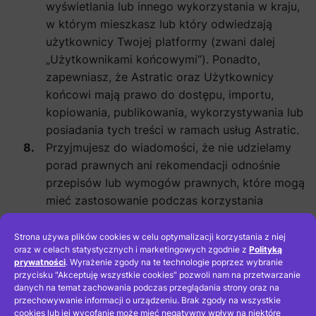
wyświetlania lub innego wykorzystania w kraju,
w którym mieszkasz lub który odwiedzają
użytkownicy Twojej platformy (zwani dalej
„Użytkownikami końcowymi”). Ponadto,
zapewniasz, że Astratic oraz Użytkownicy
końcowi mają prawo do dostępu, importu,
kopiowania, publikowania, wykorzystywania lub
posiadania tych treści w ramach usług Astratic.
Przyjmujesz do wiadomości, że nie udzielamy
porad prawnych ani rekomendacji odnośnie
przepisów lub wymogów prawnych, które mogą
mieć zastosowanie podczas korzystania
z Usług Astratic przez Ciebie lub
Twoich końcowych użytkowników, ani
Strona używa plików cookies w celu optymalizacji korzystania z niej
oraz w celach statystycznych i marketingowych zgodnie z
Polityką
nie gwarantujemy zgodności z tymi przepisami
prywatności
. Wyrażenie zgody na te technologie poprzez wybranie
czy wymogami.
przycisku "Akceptuję wszystkie cookies" pozwoli nam na przetwarzanie
danych na temat zachowania podczas przeglądania strony oraz na
przechowywanie informacji o urządzeniu. Brak zgody na wszystkie
2.2. Zobowiązania
cookies lub jej wycofanie może mieć negatywny wpływ na niektóre