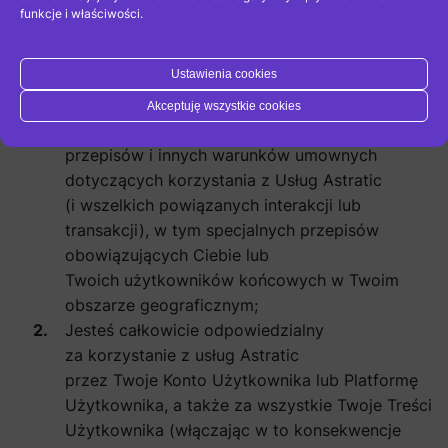
funkcje i właściwości.
Użytkownika
Ustawienia cookies
Zobowiązujesz się podjąć następujące działania:
Akceptuję wszystkie cookies
Ściśle przestrzegać wszelkich aktualnych
przepisów i innych warunków umownych
dotyczących korzystania z Usług Astratic
(i wszelkich powiązanych interakcji lub
transakcji), w tym specjalnych przepisów
obowiązujących Ciebie lub
Twoich użytkowników końcowych w Twoim
obszarze geograficznym;
Jesteś całkowicie odpowiedzialny
za korzystanie z usług Astratic
przez Twoje Konto Użytkownika lub Platformę
Użytkownika, a także za wszystkie Twoje Treści
Użytkownika (włączając w to konsekwencje