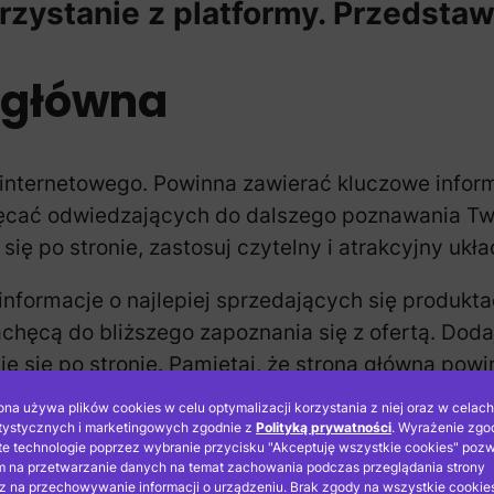
rzystanie z platformy. Przedstaw
 główna
 internetowego. Powinna zawierać kluczowe infor
ęcać odwiedzających do dalszego poznawania Two
ię po stronie, zastosuj czytelny i atrakcyjny ukła
 informacje o najlepiej sprzedających się produk
zachęcą do bliższego zapoznania się z ofertą. Dod
ie się po stronie. Pamiętaj, że strona główna pow
 jak komputery, smartfony czy tablety. To umożli
ona używa plików cookies w celu optymalizacji korzystania z niej oraz w celach
ądzenia korzystają.
tystycznych i marketingowych zgodnie z
Polityką prywatności
. Wyrażenie zgo
te technologie poprzez wybranie przycisku "Akceptuję wszystkie cookies" pozw
 na przetwarzanie danych na temat zachowania podczas przeglądania strony
j elementy społecznościowe, takie jak ikony med
z na przechowywanie informacji o urządzeniu. Brak zgody na wszystkie cookie