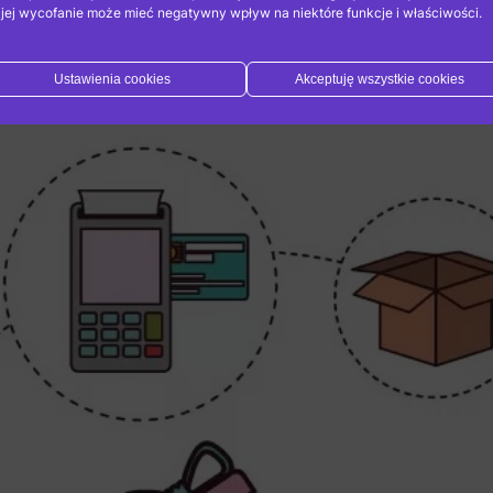
 jej wycofanie może mieć negatywny wpływ na niektóre funkcje i właściwości.
aufania i zachęci potencjalnych klientów do zaku
Ustawienia cookies
Akceptuję wszystkie cookies