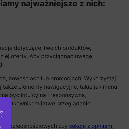
iamy najważniejsze z nich:
macje dotyczące Twoich produktów,
jej oferty. Aby przyciągnąć uwagę
d.
tach, nowościach lub promocjach. Wykorzystaj
aj także elementy nawigacyjne, takie jak menu
inna być intuicyjna i responsywna,
wi użytkownikom łatwe przeglądanie
dy
oli
iów społecznościowych czy
sekcje z opiniami
s