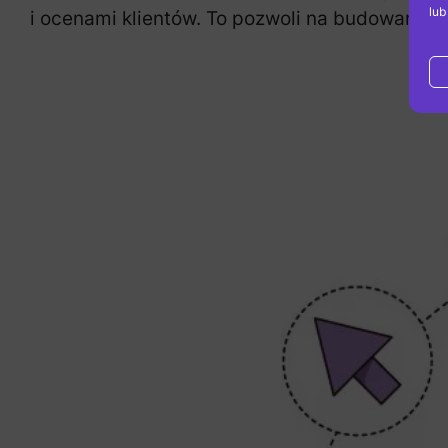
lub
i ocenami klientów. To pozwoli na budowanie z