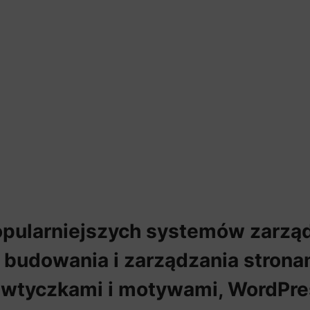
opularniejszych systemów zarząd
o budowania i zarządzania strona
 wtyczkami i motywami, WordPr