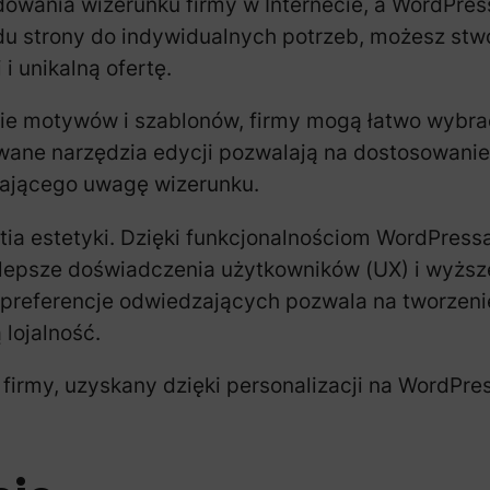
dowania wizerunku firmy w Internecie, a WordPre
u strony do indywidualnych potrzeb, możesz stwo
i unikalną ofertę.
mie motywów i szablonów, firmy mogą łatwo wybra
wane narzędzia edycji pozwalają na dostosowanie k
gającego uwagę wizerunku.
stia estetyki. Dzięki funkcjonalnościom WordPres
 lepsze doświadczenia użytkowników (UX) i wyższe
 preferencje odwiedzających pozwala na tworzenie
 lojalność.
k firmy, uzyskany dzięki personalizacji na WordPr