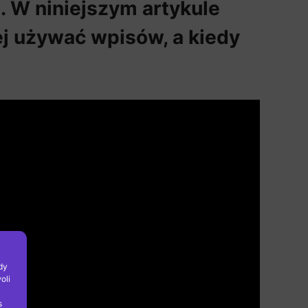
. W niniejszym artykule
ej używać wpisów, a kiedy
dy
oli
s