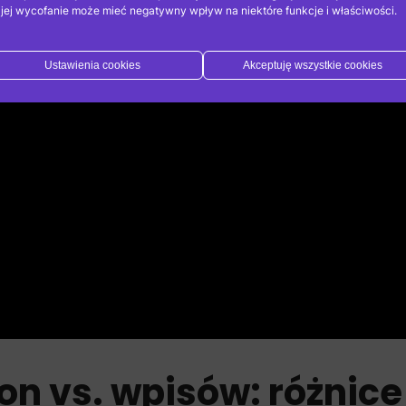
 jej wycofanie może mieć negatywny wpływ na niektóre funkcje i właściwości.
Ustawienia cookies
Akceptuję wszystkie cookies
on vs. wpisów: różnice