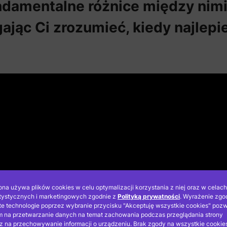
undamentalne różnice między nimi
ając Ci zrozumieć, kiedy najlepi
ona używa plików cookies w celu optymalizacji korzystania z niej oraz w celach
tystycznych i marketingowych zgodnie z
Polityką prywatności
. Wyrażenie zgo
te technologie poprzez wybranie przycisku "Akceptuję wszystkie cookies" pozw
 na przetwarzanie danych na temat zachowania podczas przeglądania strony
z na przechowywanie informacji o urządzeniu. Brak zgody na wszystkie cookie