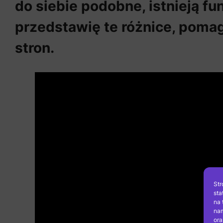
do siebie podobne, istnieją f
przedstawię te różnice, pomag
stron.
Str
sta
na 
nam
ora