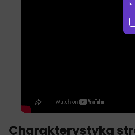
lub
Charakterystyka str